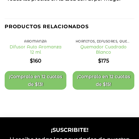
PRODUCTOS RELACIONADOS
AROMANZA
HORNITOS, DIFUSORES, QUEMADORES Y ESENCIAS
Difusor Auto Aromanza
Quemador Cuadrado
12 ml
Blanco
Añadir
Añadir
a la
a la
$
160
$
175
lista
lista
de
de
deseos
deseos
¡Compralo en
12 cuotas
¡Compralo en
12 cuotas
de
$
13
!
de
$
15
!
¡SUSCRIBITE!