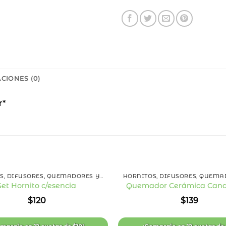
CIONES (0)
r*
+
HORNITOS, DIFUSORES, QUEMADORES Y ESENCIAS
Set Hornito c/esencia
Quemador Cerámica Cand
Añadir
$
120
$
139
a la
lista
de
deseos