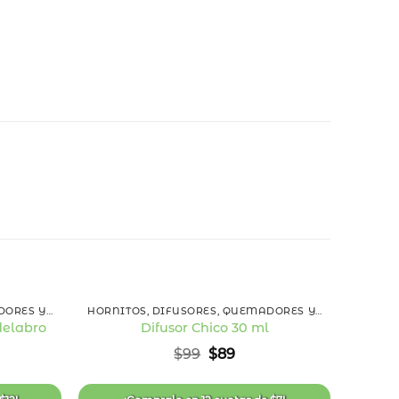
10
%
OFF
+
+
HORNITOS, DIFUSORES, QUEMADORES Y ESENCIAS
HORNITOS, DIFUSORES, QUEMADORES Y ESENCIAS
elabro
Difusor Chico 30 ml
Añadir
Añadir
El
El
$
99
$
89
a la
a la
precio
precio
lista
lista
original
actual
de
de
era:
es:
deseos
deseos