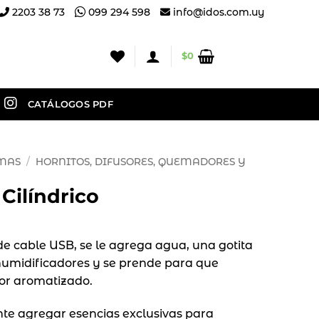
2203 38 73
099 294 598
info@idos.com.uy
$
0
CATÁLOGOS PDF
OMAS
/
HORNITOS, DIFUSORES, QUEMADORES Y
Cilíndrico
de cable USB, se le agrega agua, una gotita
humidificadores y se prende para que
or aromatizado.
e agregar esencias exclusivas para