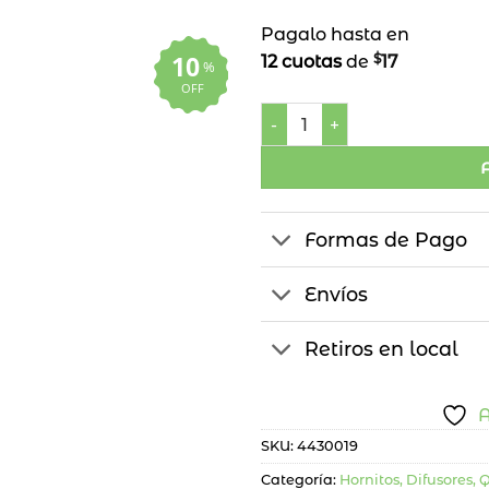
Pagalo hasta en
10
$
12 cuotas
de
17
%
OFF
Humidificador Cilíndrico ca
Formas de Pago
Envíos
Retiros en local
A
SKU:
4430019
Categoría:
Hornitos, Difusores,