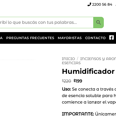
2200 56 84
DA
PREGUNTAS FRECUENTES
MAYORISTAS
CONTACTO
INICIO
/
INCIENSOS Y AR
ESENCIAS
Humidificador 
Añadir
a la
El
El
lista
$
220
$
199
precio
precio
de
Uso:
Se conecta a través 
original
actual
deseos
era:
es:
de esencia soluble para 
$220.
$199.
comience a lanzar el vap
IMPORTANTE:
Únicament