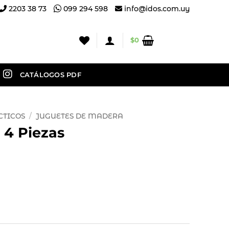
2203 38 73
099 294 598
info@idos.com.uy
$
0
CATÁLOGOS PDF
CTICOS
/
JUGUETES DE MADERA
 4 Piezas