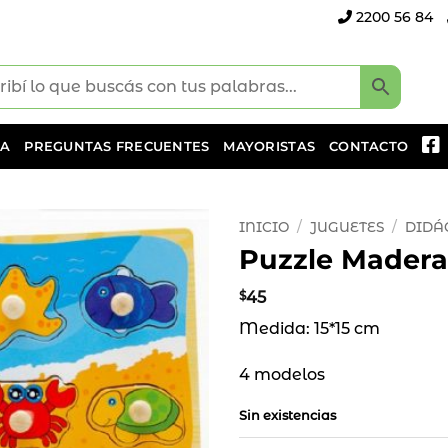
2200 56 84
DA
PREGUNTAS FRECUENTES
MAYORISTAS
CONTACTO
INICIO
/
JUGUETES
/
DIDÁ
Puzzle Madera
Añadir
a la
$
45
lista
Medida: 15*15 cm
de
deseos
4 modelos
Sin existencias