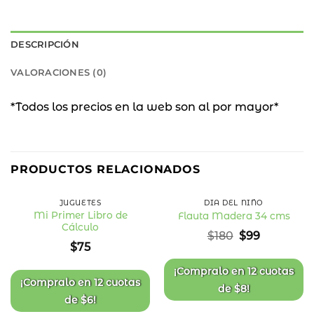
DESCRIPCIÓN
VALORACIONES (0)
*Todos los precios en la web son al por mayor*
45
%
PRODUCTOS RELACIONADOS
OFF
JUGUETES
DÍA DEL NIÑO
Mi Primer Libro de
Flauta Madera 34 cms
Cálculo
Añadir
Añadir
El
El
$
180
$
99
a la
a la
precio
precio
$
75
lista
lista
original
actual
de
de
deseos
deseos
era:
es:
¡Compralo en
12 cuotas
$180.
$99.
¡Compralo en
12 cuotas
de
$
8
!
de
$
6
!