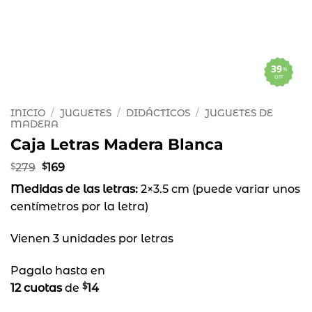
39
%
OFF
INICIO
/
JUGUETES
/
DIDÁCTICOS
/
JUGUETES DE
MADERA
Caja Letras Madera Blanca
El
El
$
279
$
169
precio
precio
Medidas de las letras:
original
actual
2×3.5 cm (puede variar unos
era:
es:
centímetros por la letra)
$279.
$169.
Vienen 3 unidades por letras
Pagalo hasta en
$
12 cuotas
de
14