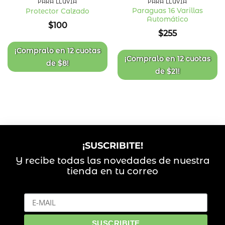
PARA LLUVIA
PARA LLUVIA
Paraguas 16 Varillas
Protector Calzado
Automático
Añadir
Añadir
$
100
a la
a la
$
255
lista
lista
de
de
deseos
deseos
¡Compralo en
12 cuotas
¡Compralo en
12 cuotas
de
$
8
!
de
$
21
!
¡SUSCRIBITE!
Y recibe todas las novedades de nuestra
tienda en tu correo