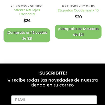
ADHESIVOS Y STICKERS
ADHESIVOS Y STICKERS
Sticker Azulejos
Etiquetas Cuadernos x 10
Mandala
Añadir
Añadir
$
20
a la
a la
$
24
lista
lista
de
de
deseos
deseos
¡Compralo en
12 cuotas
¡Compralo en
12 cuotas
de
$
2
!
de
$
2
!
¡SUSCRIBITE!
Y recibe todas las novedades de nuestra
tienda en tu correo