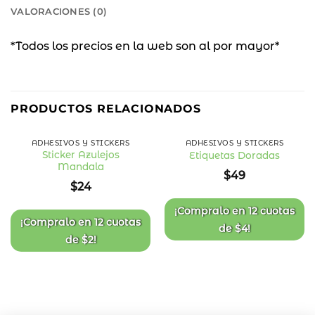
VALORACIONES (0)
*Todos los precios en la web son al por mayor*
PRODUCTOS RELACIONADOS
ADHESIVOS Y STICKERS
ADHESIVOS Y STICKERS
Sticker Azulejos
Etiquetas Doradas
Mandala
Añadir
Añadir
$
49
a la
a la
$
24
lista
lista
de
de
deseos
deseos
¡Compralo en
12 cuotas
¡Compralo en
12 cuotas
de
$
4
!
de
$
2
!