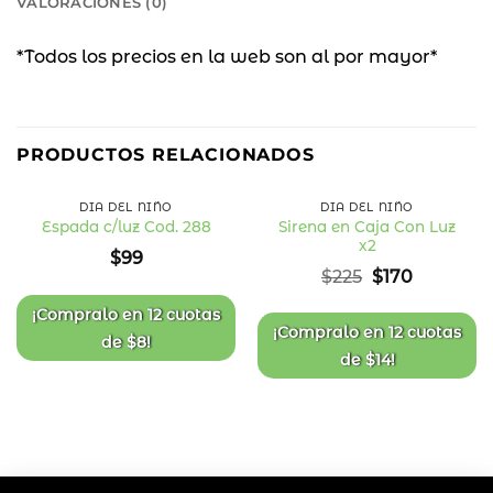
VALORACIONES (0)
*Todos los precios en la web son al por mayor*
24
%
PRODUCTOS RELACIONADOS
OFF
DÍA DEL NIÑO
DÍA DEL NIÑO
Sirena en Caja Con Luz
Espada c/luz Cod. 288
x2
Añadir
Añadir
$
99
a la
a la
El
El
$
225
$
170
lista
lista
precio
precio
de
de
deseos
deseos
original
actual
¡Compralo en
12 cuotas
era:
es:
¡Compralo en
12 cuotas
de
$
8
!
$225.
$170.
de
$
14
!