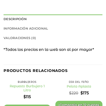
DESCRIPCIÓN
INFORMACIÓN ADICIONAL
VALORACIONES (0)
*Todos los precios en la web son al por mayor*
20
%
PRODUCTOS RELACIONADOS
OFF
BURBUJEROS
DÍA DEL NIÑO
Repuesto Burbujero 1
Pelota Aplasta
Litro
Añadir
Añadir
El
El
$
220
$
175
a la
a la
precio
precio
$
115
lista
lista
original
actual
de
de
deseos
deseos
era:
es:
¡Compralo en
12 cuotas