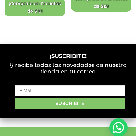
$220.
$175.
¡Compralo en
12 cuotas
de
$
15
!
de
$
10
!
¡SUSCRIBITE!
Y recibe todas las novedades de nuestra
tienda en tu correo