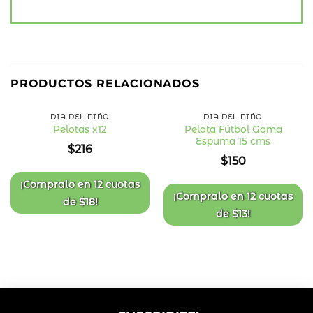
PRODUCTOS RELACIONADOS
DÍA DEL NIÑO
DÍA DEL NIÑO
Pelota Fútbol Goma
Pelotas x12
Espuma 15 cms
Añadir
Añadir
$
216
a la
a la
$
150
lista
lista
de
de
deseos
deseos
¡Compralo en
12 cuotas
¡Compralo en
12 cuotas
de
$
18
!
de
$
13
!