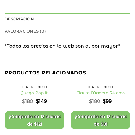
DESCRIPCIÓN
VALORACIONES (0)
*Todos los precios en la web son al por mayor*
17
45
%
%
PRODUCTOS RELACIONADOS
OFF
OFF
DÍA DEL NIÑO
DÍA DEL NIÑO
Juego Pop it
Flauta Madera 34 cms
Añadir
Añadir
El
El
El
El
$
180
$
149
$
180
$
99
a la
a la
precio
precio
precio
precio
lista
lista
original
actual
original
actual
de
de
deseos
deseos
era:
es:
era:
es:
¡Compralo en
12 cuotas
¡Compralo en
12 cuotas
$180.
$149.
$180.
$99.
de
$
12
!
de
$
8
!