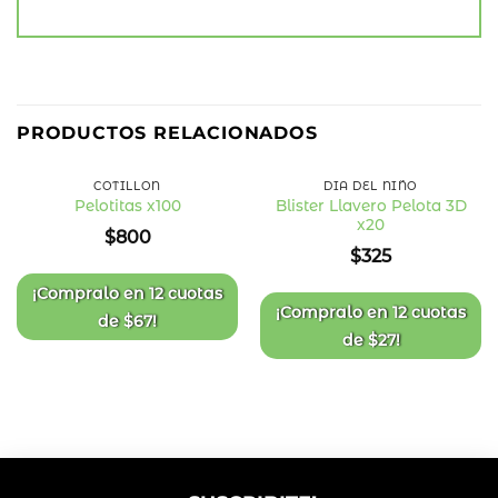
PRODUCTOS RELACIONADOS
COTILLÓN
DÍA DEL NIÑO
Blister Llavero Pelota 3D
Pelotitas x100
x20
Añadir
Añadir
$
800
a la
a la
$
325
lista
lista
de
de
deseos
deseos
¡Compralo en
12 cuotas
¡Compralo en
12 cuotas
de
$
67
!
de
$
27
!