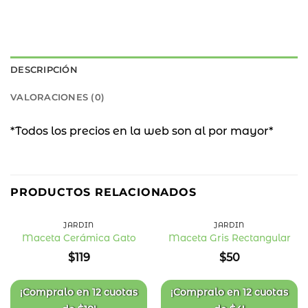
DESCRIPCIÓN
VALORACIONES (0)
*Todos los precios en la web son al por mayor*
PRODUCTOS RELACIONADOS
JARDÍN
JARDÍN
Maceta Cerámica Gato
Maceta Gris Rectangular
Añadir
Añadir
$
119
$
50
a la
a la
lista
lista
de
de
deseos
deseos
¡Compralo en
12 cuotas
¡Compralo en
12 cuotas