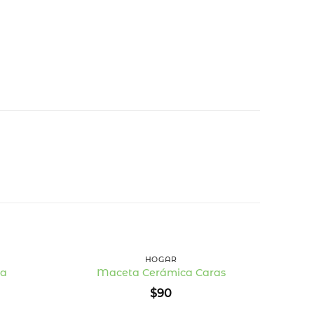
+
+
HOGAR
da
Maceta Cerámica Caras
Añadir
Añadir
$
90
a la
a la
lista
lista