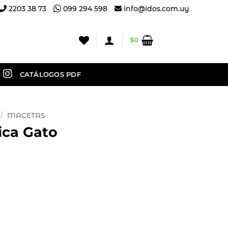
2203 38 73
099 294 598
info@idos.com.uy
$
0
CATÁLOGOS PDF
/
MACETAS
ica Gato