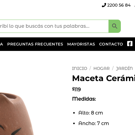
2200 56 84
DA
PREGUNTAS FRECUENTES
MAYORISTAS
CONTACTO
INICIO
/
HOGAR
/
JARDÍN
Maceta Cerám
Añadir
a la
$
119
lista
Medidas:
de
deseos
Alto: 8 cm
Ancho: 7 cm