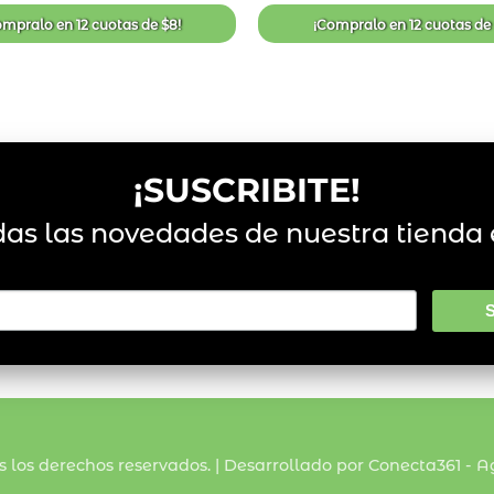
de
deseos
ompralo en
12 cuotas
de
$
8
!
¡Compralo en
12 cuotas
d
¡SUSCRIBITE!
das las novedades de nuestra tienda 
s los derechos reservados. | Desarrollado por Conecta361 -
Ag