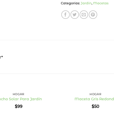
Categorías:
Jardín
,
Macetas
r*
+
HOGAR
HOGAR
ncho Solar Para Jardín
Maceta Gris Redon
Añadir
$
99
$
50
a la
lista