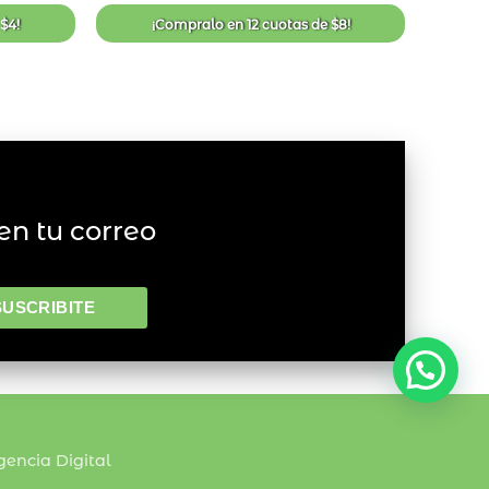
de
de
deseos
deseos
e
$
4
!
¡Compralo en
12 cuotas
de
$
8
!
en tu correo
encia Digital