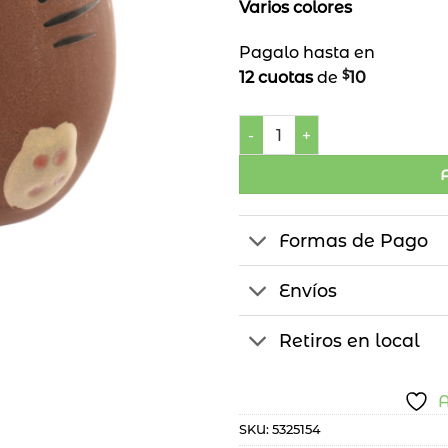
Varios colores
Pagalo hasta en
$
12 cuotas
de
10
Maceta Cerámica Gato can
Formas de Pago
Envíos
Retiros en local
A
SKU:
5325154