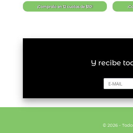
de
deseos
¡Compralo en
12 cuotas
de
$
10
!
¡C
Y recibe to
© 2026 - Todo