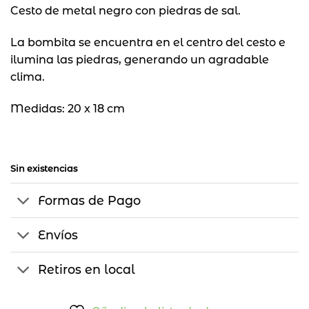
Cesto de metal negro con piedras de sal.
original
actual
era:
es:
$1.490.
$1.000.
La bombita se encuentra en el centro del cesto e
ilumina las piedras, generando un agradable
clima.
Medidas: 20 x 18 cm
Sin existencias
Formas de Pago
Envíos
Retiros en local