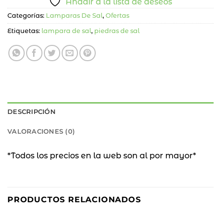
Añadir a la lista de deseos
Categorías:
Lamparas De Sal
,
Ofertas
Etiquetas:
lampara de sal
,
piedras de sal
DESCRIPCIÓN
VALORACIONES (0)
*Todos los precios en la web son al por mayor*
66
46
%
%
PRODUCTOS RELACIONADOS
OFF
OFF