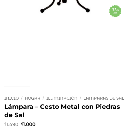
33
%
OFF
INICIO
/
HOGAR
/
ILUMINACIÓN
/
LAMPARAS DE SAL
Lámpara – Cesto Metal con Piedras
de Sal
El
El
$
1.490
$
1.000
precio
precio