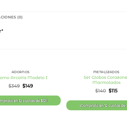
CIONES (0)
r*
57
%
OFF
+
ADORNOS
METALIZADOS
Set Globos Corazone
orno Arcoíris Modelo I
Marmolados
Añadir
El
El
$
349
$
149
a la
precio
precio
El
El
$
140
$
115
lista
original
actual
precio
prec
de
era:
es:
original
act
deseos
ompralo en
12 cuotas
de
$
12
!
$349.
$149.
era:
es:
¡Compralo en
12 cuotas
de
$140.
$115