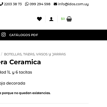
2203 38 73
099 294 598
info@idos.com.uy
$
0
CATÁLOGOS PDF
/
BOTELLAS, TAZAS, VASOS Y JARRAS
era Ceramica
ad 1L y 6 tacitas
roja decorada
le porque no quedan existencias.