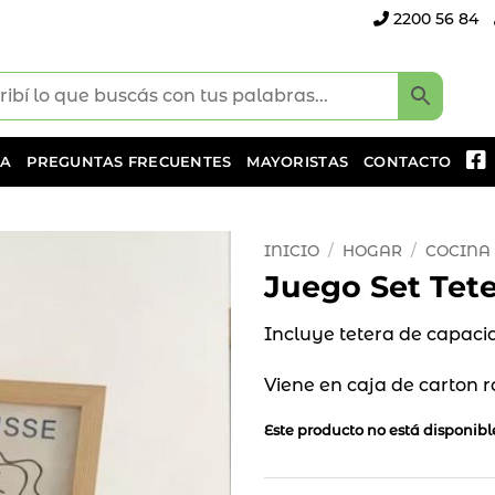
2200 56 84
DA
PREGUNTAS FRECUENTES
MAYORISTAS
CONTACTO
INICIO
/
HOGAR
/
COCINA
Juego Set Tet
Añadir
a la
Incluye tetera de capacid
lista
de
Viene en caja de carton 
deseos
Este producto no está disponib