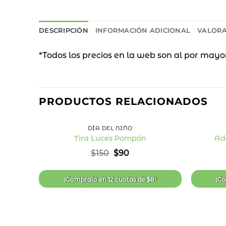
DESCRIPCIÓN
INFORMACIÓN ADICIONAL
VALORA
*Todos los precios en la web son al por mayo
40
%
PRODUCTOS RELACIONADOS
OFF
+
+
DÍA DEL NIÑO
Tira Luces Pompón
Ad
Añadir
El
El
$
150
$
90
a la
precio
precio
lista
original
actual
de
era:
es:
deseos
¡Compralo en
12 cuotas
de
$
8
!
¡C
$150.
$90.