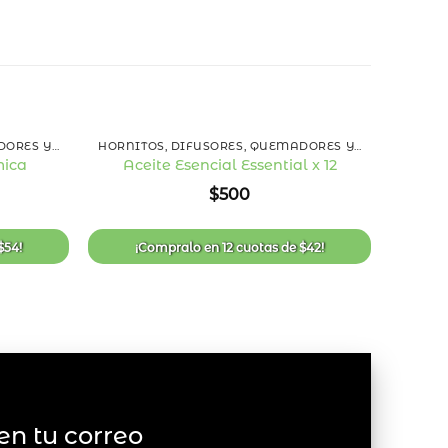
+
+
HORNITOS, DIFUSORES, QUEMADORES Y ESENCIAS
HORNITOS, DIFUSORES, QUEMADORES Y ESENCIAS
mica
Aceite Esencial Essential x 12
Añadir
Añadir
$
500
a la
a la
lista
lista
de
de
deseos
deseos
$
54
!
¡Compralo en
12 cuotas
de
$
42
!
¡
en tu correo