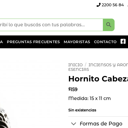
2200 56 84
DA
PREGUNTAS FRECUENTES
MAYORISTAS
CONTACTO
INICIO
/
INCIENSOS Y AR
ESENCIAS
Hornito Cabe
Añadir
a la
lista
$
159
de
Medida: 15 x 11 cm
deseos
Sin existencias
Formas de Pago