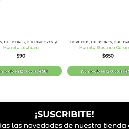
r*
+
HORNITOS, DIFUSORES, QUEMADORES Y ESENCIAS
Hornito Lechuza
Hornito Eléctrico Cerá
Añadir
$
90
$
650
a la
lista
de
deseos
ompralo en
12 cuotas
de
$
8
!
¡Compralo en
12 cuotas
de
¡SUSCRIBITE!
das las novedades de nuestra tienda 