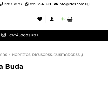
2203 38 73
099 294 598
info@idos.com.uy
$
0
CATÁLOGOS PDF
OMAS
/
HORNITOS, DIFUSORES, QUEMADORES Y
za Buda