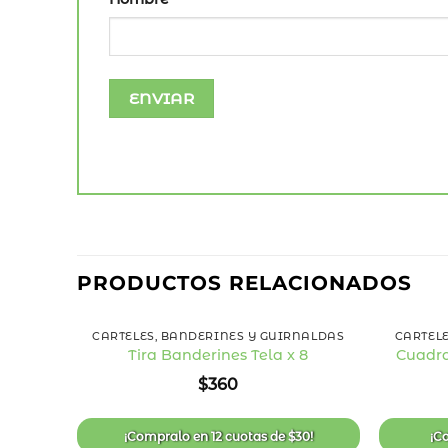
PRODUCTOS RELACIONADOS
+
+
CARTELES, BANDERINES Y GUIRNALDAS
CARTEL
Tira Banderines Tela x 8
Cuadra
Añadir
$
360
a la
lista
de
deseos
¡Compralo en
12 cuotas
de
$
30
!
¡C