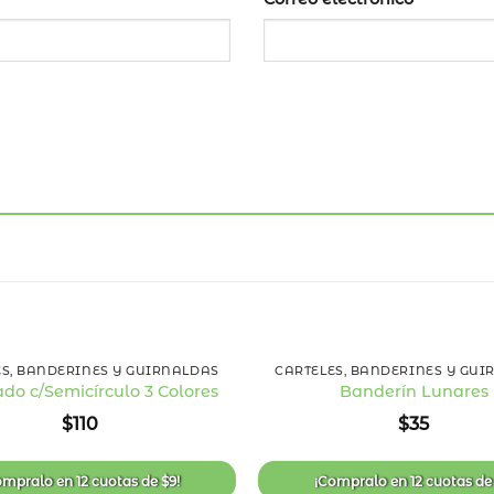
+
ES, BANDERINES Y GUIRNALDAS
CARTELES, BANDERINES Y GUI
do c/Semicírculo 3 Colores
Banderín Lunares
Añadir
$
110
$
35
a la
lista
de
deseos
ompralo en
12 cuotas
de
$
9
!
¡Compralo en
12 cuotas
d