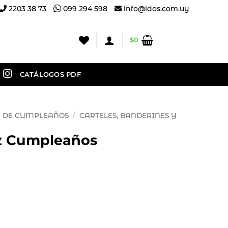
2203 38 73
099 294 598
info@idos.com.uy
$
0
CATÁLOGOS PDF
 DE CUMPLEAÑOS
/
CARTELES, BANDERINES Y
iz Cumpleaños