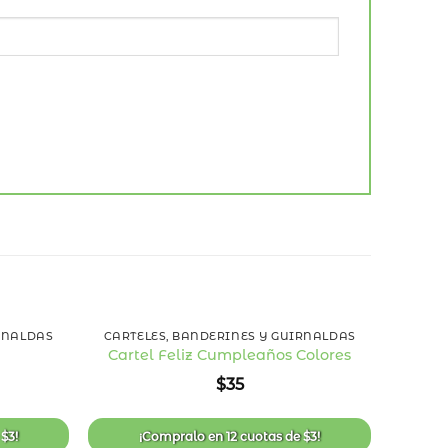
+
+
RNALDAS
CARTELES, BANDERINES Y GUIRNALDAS
CARTE
Co
Cartel Feliz Cumpleaños Colores
Añadir
Añadir
$
35
a la
a la
lista
lista
de
de
deseos
deseos
e
$
3
!
¡Compralo en
12 cuotas
de
$
3
!