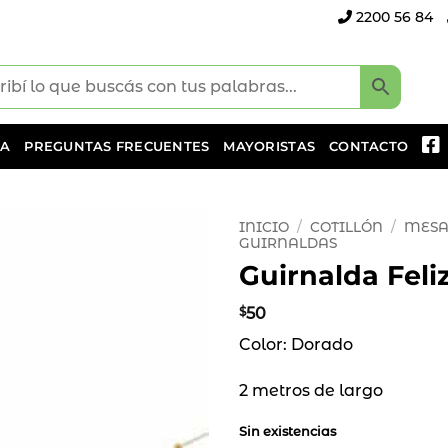
2200 56 84
DA
PREGUNTAS FRECUENTES
MAYORISTAS
CONTACTO
INICIO
/
COTILLÓN
/
MESA
GUIRNALDAS
Guirnalda Fel
Añadir
a la
lista
$
50
de
Color: Dorado
deseos
2 metros de largo
Sin existencias