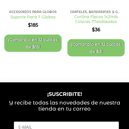
ACCESORIOS PARA GLOBOS
CARTELES, BANDERINES Y GUIRNALDAS
Cortina Flecos 1x2mts
Soporte Para 7 Globos
Colores Metalizados
Añadir
Añadir
$
185
a la
a la
$
36
lista
lista
de
de
deseos
deseos
¡Compralo en
12 cuotas
¡Compralo en
12 cuotas
de
$
15
!
de
$
3
!
¡SUSCRIBITE!
Y recibe todas las novedades de nuestra
tienda en tu correo