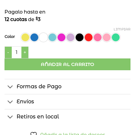
Pagalo hasta en
$
12 cuotas
de
3
LIMPIAR
Color
Cartel Feliz Cumpleaños Colores cantidad
AÑADIR AL CARRITO
Formas de Pago
Envíos
Retiros en local
Añadir a la lista de deseos