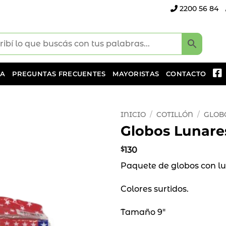
2200 56 84
DA
PREGUNTAS FRECUENTES
MAYORISTAS
CONTACTO
INICIO
/
COTILLÓN
/
GLOB
Globos Lunare
Añadir
a la
$
130
lista
Paquete de globos con lu
de
deseos
Colores surtidos.
Tamaño 9″