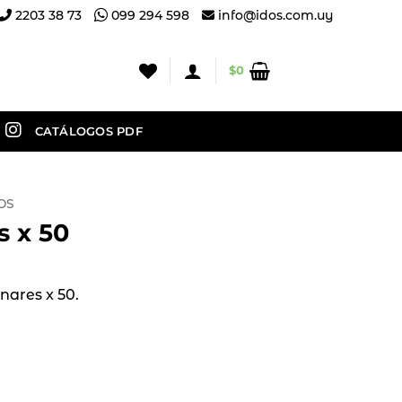
2203 38 73
099 294 598
info@idos.com.uy
$
0
CATÁLOGOS PDF
OS
s x 50
nares x 50.