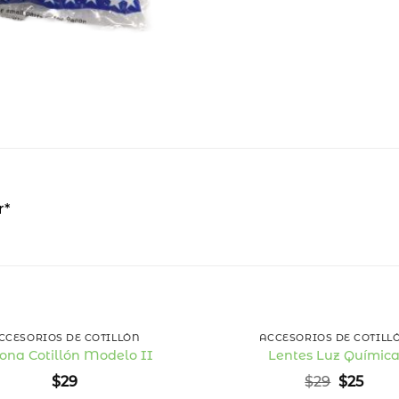
r*
+
CCESORIOS DE COTILLÓN
ACCESORIOS DE COTILL
ona Cotillón Modelo II
Lentes Luz Químic
Añadir
El
El
$
29
$
29
$
25
a la
precio
prec
lista