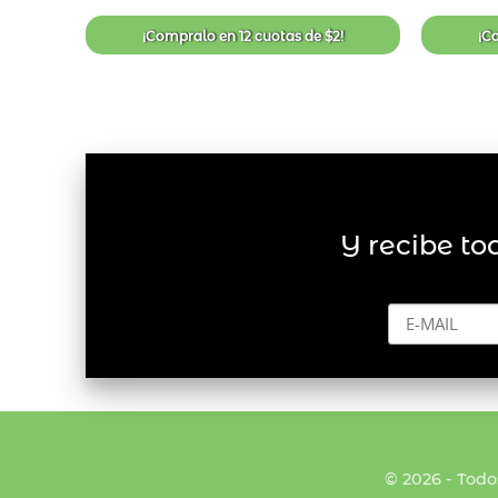
de
deseos
¡Compralo en
12 cuotas
de
$
2
!
¡C
Y recibe to
© 2026 - Todo