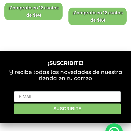
de
de
deseos
deseos
¡Compralo en
12 cuotas
¡Compralo en
12 cuotas
de
$
14
!
de
$
16
!
¡SUSCRIBITE!
Y recibe todas las novedades de nuestra
tienda en tu correo