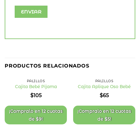
PRODUCTOS RELACIONADOS
PALILLOS
PALILLOS
Cajita Bebé Pijama
Cajita Aplique Oso Bebé
Añadir
Añadir
$
105
$
65
a la
a la
lista
lista
de
de
deseos
deseos
¡Compralo en
12 cuotas
¡Compralo en
12 cuotas
de
$
9
!
de
$
5
!