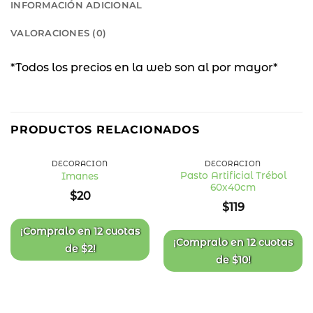
INFORMACIÓN ADICIONAL
VALORACIONES (0)
*Todos los precios en la web son al por mayor*
PRODUCTOS RELACIONADOS
DECORACIÓN
DECORACIÓN
Pasto Artificial Trébol
Imanes
60x40cm
Añadir
Añadir
$
20
a la
a la
$
119
lista
lista
de
de
deseos
deseos
¡Compralo en
12 cuotas
¡Compralo en
12 cuotas
de
$
2
!
de
$
10
!