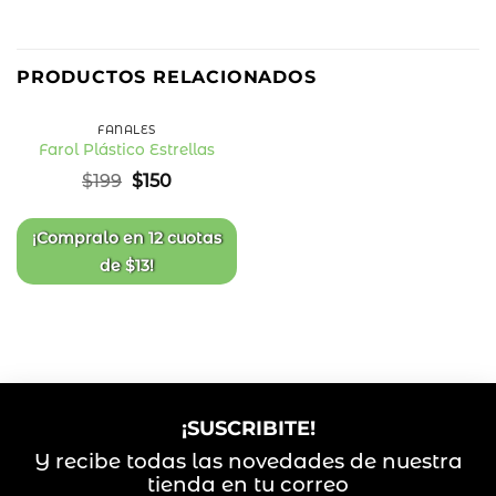
25
%
PRODUCTOS RELACIONADOS
OFF
FANALES
Farol Plástico Estrellas
Añadir
El
El
$
199
$
150
a la
precio
precio
lista
original
actual
de
deseos
era:
es:
¡Compralo en
12 cuotas
$199.
$150.
de
$
13
!
¡SUSCRIBITE!
Y recibe todas las novedades de nuestra
tienda en tu correo