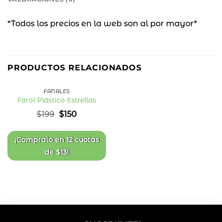
*Todos los precios en la web son al por mayor*
25
%
PRODUCTOS RELACIONADOS
OFF
FANALES
Farol Plástico Estrellas
Añadir
El
El
$
199
$
150
a la
precio
precio
lista
original
actual
de
deseos
era:
es:
¡Compralo en
12 cuotas
$199.
$150.
de
$
13
!