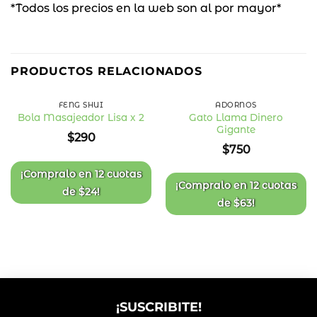
*Todos los precios en la web son al por mayor*
PRODUCTOS RELACIONADOS
FENG SHUI
ADORNOS
Gato Llama Dinero
Bola Masajeador Lisa x 2
Gigante
Añadir
Añadir
$
290
a la
a la
$
750
lista
lista
de
de
deseos
deseos
¡Compralo en
12 cuotas
¡Compralo en
12 cuotas
de
$
24
!
de
$
63
!
¡SUSCRIBITE!