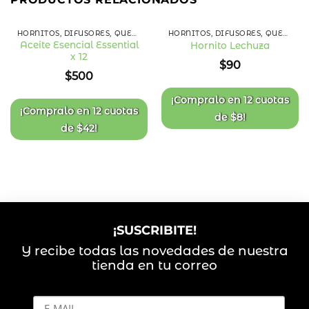
HORNITOS, DIFUSORES, QUEMADORES Y ESENCIAS
HORNITOS, DIFUSORES, QUEMADORES Y ESENCIAS
Aceite Esencial Essential
Hornito Lechuza
x 12
Añadir
Añadir
$
90
a la
a la
$
500
lista
lista
de
de
deseos
deseos
¡Compralo en
12 cuotas
¡Compralo en
12 cuotas
de
$
8
!
de
$
42
!
¡SUSCRIBITE!
Y recibe todas las novedades de nuestra
tienda en tu correo