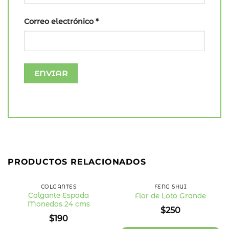
Correo electrónico
*
PRODUCTOS RELACIONADOS
COLGANTES
FENG SHUI
Colgante Espada
Flor de Loto Grande
Monedas 24 cms
Añadir
Añadir
$
250
a la
a la
$
190
lista
lista
de
de