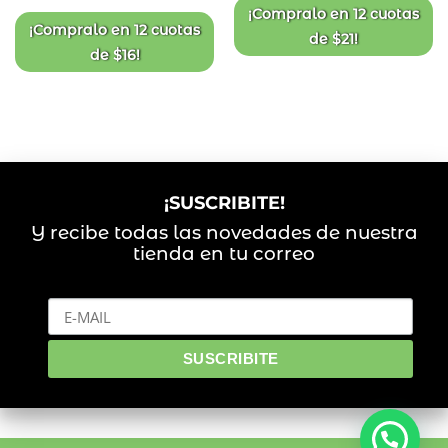
deseos
deseos
¡Compralo en
12 cuotas
¡Compralo en
12 cuotas
de
$
21
!
de
$
16
!
¡SUSCRIBITE!
Y recibe todas las novedades de nuestra
tienda en tu correo