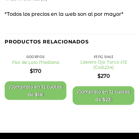
*Todos los precios en la web son al por mayor*
PRODUCTOS RELACIONADOS
ADORNOS
FENG SHUI
Llavero Ojo Turco x12
Flor de Loto Mediana
(Cod.224)
Añadir
Añadir
$
170
a la
a la
$
270
lista
lista
de
de
deseos
deseos
¡Compralo en
12 cuotas
¡Compralo en
12 cuotas
de
$
14
!
de
$
23
!