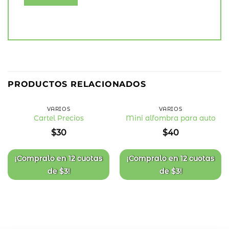
PRODUCTOS RELACIONADOS
VARIOS
VARIOS
Cartel Precios
Mini alfombra para auto
Añadir
Añadir
$
30
$
40
a la
a la
lista
lista
de
de
deseos
deseos
¡Compralo en
12 cuotas
¡Compralo en
12 cuotas
de
$
3
!
de
$
3
!