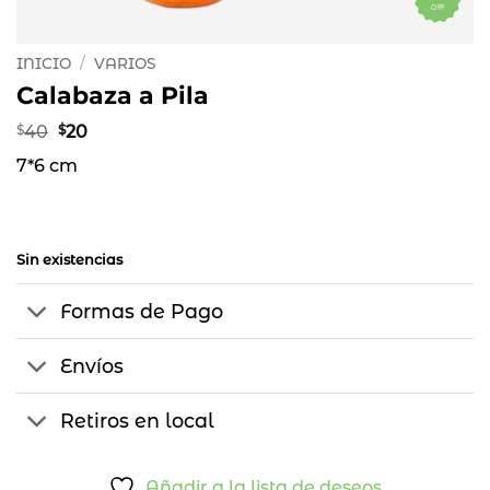
OFF
INICIO
/
VARIOS
Calabaza a Pila
El
El
$
40
$
20
precio
precio
7*6 cm
original
actual
era:
es:
$40.
$20.
Sin existencias
Formas de Pago
Envíos
Retiros en local
Añadir a la lista de deseos