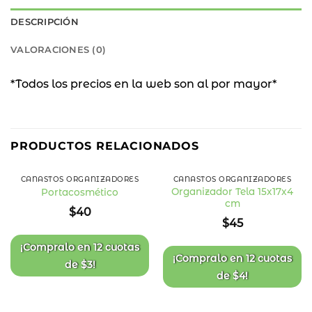
DESCRIPCIÓN
VALORACIONES (0)
*Todos los precios en la web son al por mayor*
PRODUCTOS RELACIONADOS
CANASTOS ORGANIZADORES
CANASTOS ORGANIZADORES
Organizador Tela 15x17x4
Portacosmético
cm
Añadir
Añadir
$
40
a la
a la
$
45
lista
lista
de
de
deseos
deseos
¡Compralo en
12 cuotas
¡Compralo en
12 cuotas
de
$
3
!
de
$
4
!