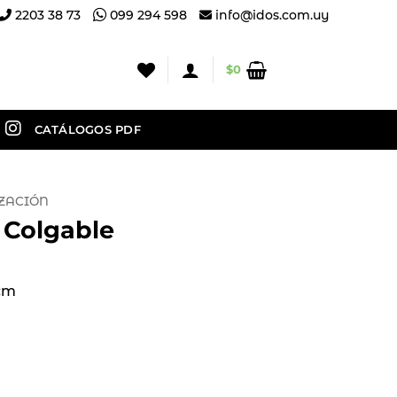
2203 38 73
099 294 598
info@idos.com.uy
$
0
CATÁLOGOS PDF
ZACIÓN
 Colgable
 cm
ntidad