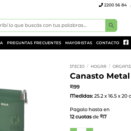
2200 56 84
DA
PREGUNTAS FRECUENTES
MAYORISTAS
CONTACTO
INICIO
/
HOGAR
/
ORGANI
Canasto Metal
Añadir
a la
$
199
lista
Medidas:
25.2 x 16.5 x 20
de
deseos
Pagalo hasta en
$
12 cuotas
de
17
Canasto Metal Colgable ca