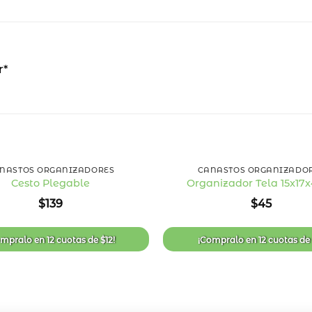
r*
+
NASTOS ORGANIZADORES
CANASTOS ORGANIZADO
Cesto Plegable
Organizador Tela 15x17
Añadir
$
139
$
45
a la
lista
de
deseos
ompralo en
12 cuotas
de
$
12
!
¡Compralo en
12 cuotas
d