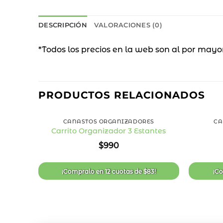
DESCRIPCIÓN
VALORACIONES (0)
*Todos los precios en la web son al por mayo
PRODUCTOS RELACIONADOS
+
+
CANASTOS ORGANIZADORES
CA
Carrito Organizador 3 Estantes
Añadir
$
990
a la
lista
de
deseos
¡Compralo en
12 cuotas
de
$
83
!
¡C