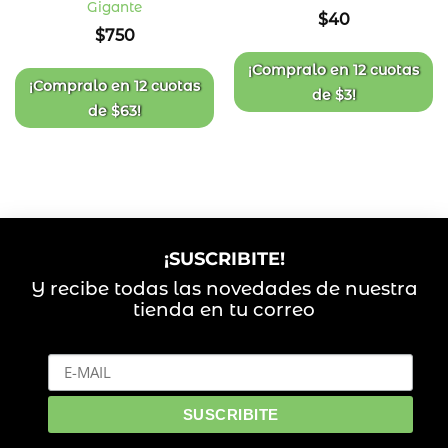
Gigante
Añadir
Añadir
$
40
a la
a la
$
750
lista
lista
de
de
deseos
deseos
¡Compralo en
12 cuotas
¡Compralo en
12 cuotas
de
$
3
!
de
$
63
!
¡SUSCRIBITE!
Y recibe todas las novedades de nuestra
tienda en tu correo