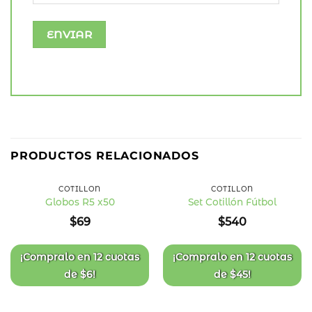
PRODUCTOS RELACIONADOS
COTILLÓN
COTILLÓN
Globos R5 x50
Set Cotillón Fútbol
Añadir
Añadir
$
69
$
540
a la
a la
lista
lista
de
de
deseos
deseos
¡Compralo en
12 cuotas
¡Compralo en
12 cuotas
de
$
6
!
de
$
45
!