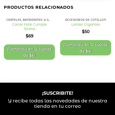
PRODUCTOS RELACIONADOS
CARTELES, BANDERINES Y GUIRNALDAS
ACCESORIOS DE COTILLÓN
Cartel Feliz Cumple
Lentes Gigantes
Sirena
Añadir
Añadir
$
50
a la
a la
$
69
lista
lista
de
de
deseos
deseos
¡Compralo en
12 cuotas
¡Compralo en
12 cuotas
de
$
4
!
de
$
6
!
¡SUSCRIBITE!
Y recibe todas las novedades de nuestra
tienda en tu correo