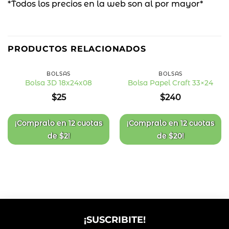
*Todos los precios en la web son al por mayor*
PRODUCTOS RELACIONADOS
BOLSAS
BOLSAS
Bolsa 3D 18x24x08
Bolsa Papel Craft 33×24
Añadir
Añadir
$
25
$
240
a la
a la
lista
lista
de
de
deseos
deseos
¡Compralo en
12 cuotas
¡Compralo en
12 cuotas
de
$
2
!
de
$
20
!
¡SUSCRIBITE!