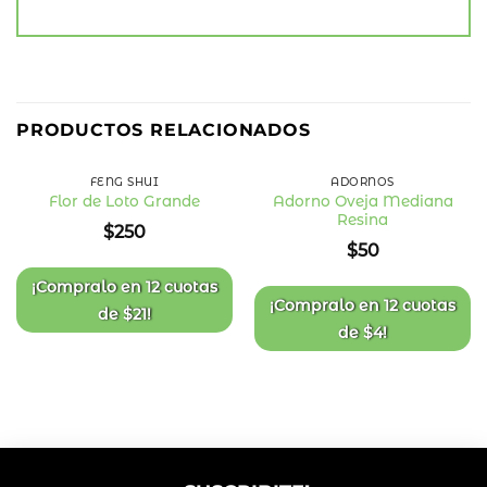
PRODUCTOS RELACIONADOS
FENG SHUI
ADORNOS
Adorno Oveja Mediana
Flor de Loto Grande
Resina
Añadir
Añadir
$
250
a la
a la
$
50
lista
lista
de
de
deseos
deseos
¡Compralo en
12 cuotas
¡Compralo en
12 cuotas
de
$
21
!
de
$
4
!