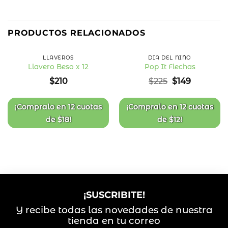
34
%
PRODUCTOS RELACIONADOS
OFF
LLAVEROS
DÍA DEL NIÑO
Llavero Beso x 12
Pop It Flechas
Añadir
Añadir
El
El
$
210
$
225
$
149
a la
a la
precio
precio
lista
lista
original
actual
de
de
deseos
deseos
era:
es:
¡Compralo en
12 cuotas
¡Compralo en
12 cuotas
$225.
$149.
de
$
18
!
de
$
12
!
¡SUSCRIBITE!
Y recibe todas las novedades de nuestra
tienda en tu correo