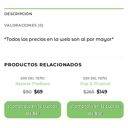
DESCRIPCIÓN
VALORACIONES (0)
*Todos los precios en la web son al por mayor*
23
44
%
%
PRODUCTOS RELACIONADOS
OFF
OFF
DÍA DEL NIÑO
DÍA DEL NIÑO
Resorte Mediano
Pop It Musical
Añadir
Añadir
El
El
El
El
$
90
$
69
$
265
$
149
a la
a la
precio
precio
precio
precio
lista
lista
original
actual
original
actual
de
de
deseos
deseos
era:
es:
era:
es:
¡Compralo en
12 cuotas
¡Compralo en
12 cuotas
$90.
$69.
$265.
$149.
de
$
6
!
de
$
12
!