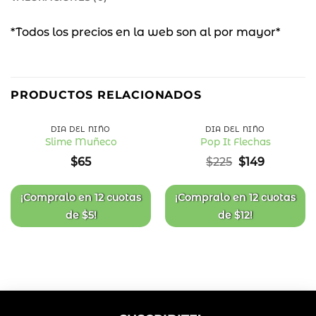
*Todos los precios en la web son al por mayor*
34
%
PRODUCTOS RELACIONADOS
OFF
DÍA DEL NIÑO
DÍA DEL NIÑO
Slime Muñeco
Pop It Flechas
Añadir
Añadir
El
El
$
65
$
225
$
149
a la
a la
precio
precio
lista
lista
original
actual
de
de
deseos
deseos
era:
es:
¡Compralo en
12 cuotas
¡Compralo en
12 cuotas
$225.
$149.
de
$
5
!
de
$
12
!