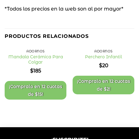
*Todos los precios en la web son al por mayor*
PRODUCTOS RELACIONADOS
ADORNOS
ADORNOS
Mandala Cerámica Para
Perchero Infantil
Colgar
Añadir
Añadir
$
20
a la
a la
$
185
lista
lista
de
de
deseos
deseos
¡Compralo en
12 cuotas
¡Compralo en
12 cuotas
de
$
2
!
de
$
15
!