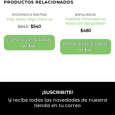
PRODUCTOS RELACIONADOS
OFF
INCIENSOS Y AROMAS
BANGLADESH
Pastillas Defumadoras
Palo Santo 20grs Pack x6
Bolsa x50 Bangladesh
Añadir
Añadir
El
El
$
840
$
540
a la
a la
precio
precio
$
480
lista
lista
original
actual
de
de
deseos
deseos
era:
es:
¡Compralo en
12 cuotas
$840.
$540.
¡Compralo en
12 cuotas
de
$
45
!
de
$
40
!
¡SUSCRIBITE!
Y recibe todas las novedades de nuestra
tienda en tu correo