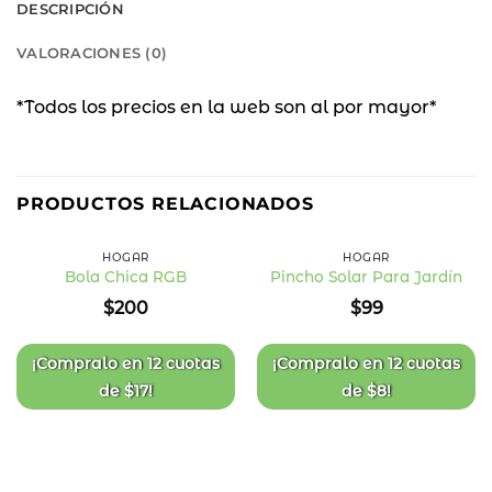
DESCRIPCIÓN
VALORACIONES (0)
*Todos los precios en la web son al por mayor*
PRODUCTOS RELACIONADOS
HOGAR
HOGAR
Bola Chica RGB
Pincho Solar Para Jardín
Añadir
Añadir
$
200
$
99
a la
a la
lista
lista
de
de
deseos
deseos
¡Compralo en
12 cuotas
¡Compralo en
12 cuotas
de
$
17
!
de
$
8
!