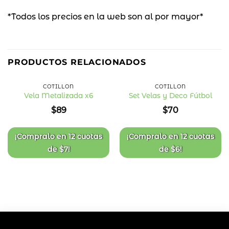
*Todos los precios en la web son al por mayor*
PRODUCTOS RELACIONADOS
COTILLÓN
COTILLÓN
Vela Metalizada x6
Set Velas y Deco Fútbol
Añadir
Añadir
$
89
$
70
a la
a la
lista
lista
de
de
deseos
deseos
¡Compralo en
12 cuotas
¡Compralo en
12 cuotas
de
$
7
!
de
$
6
!