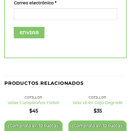
Correo electrónico
*
PRODUCTOS RELACIONADOS
COTILLÓN
COTILLÓN
Velas Cumpleaños Fútbol
Vela x6 en Caja Degradé
Añadir
Añadir
$
45
$
35
a la
a la
lista
lista
de
de
deseos
deseos
¡Compralo en
12 cuotas
¡Compralo en
12 cuotas