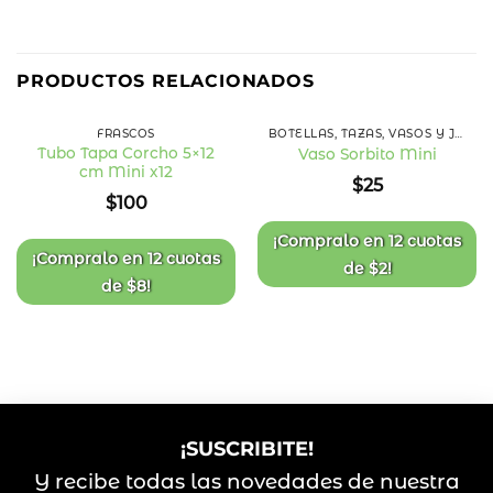
PRODUCTOS RELACIONADOS
FRASCOS
BOTELLAS, TAZAS, VASOS Y JARRAS
Tubo Tapa Corcho 5×12
Vaso Sorbito Mini
cm Mini x12
Añadir
Añadir
$
25
a la
a la
$
100
lista
lista
de
de
deseos
deseos
¡Compralo en
12 cuotas
¡Compralo en
12 cuotas
de
$
2
!
de
$
8
!
¡SUSCRIBITE!
Y recibe todas las novedades de nuestra