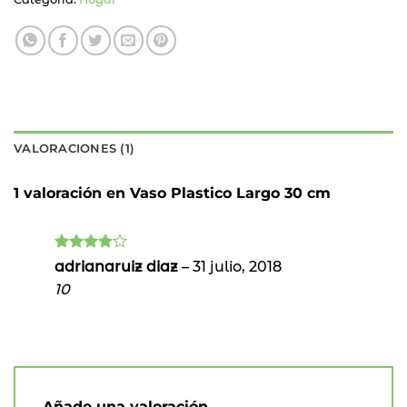
VALORACIONES (1)
1 valoración en
Vaso Plastico Largo 30 cm
Valorado
adrianaruiz diaz
–
31 julio, 2018
con
4
de
10
5
Añade una valoración