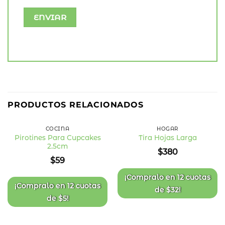
PRODUCTOS RELACIONADOS
COCINA
HOGAR
Pirotines Para Cupcakes
Tira Hojas Larga
2.5cm
Añadir
Añadir
$
380
a la
a la
$
59
lista
lista
de
de
deseos
deseos
¡Compralo en
12 cuotas
¡Compralo en
12 cuotas
de
$
32
!
de
$
5
!