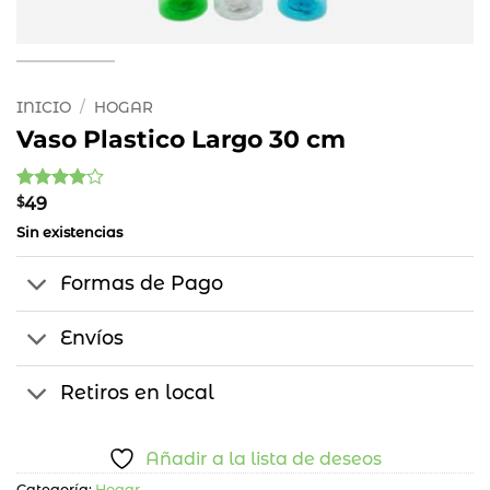
INICIO
/
HOGAR
Vaso Plastico Largo 30 cm
Valorado
1
$
49
con
4
de
Sin existencias
5 en
base a
valoración
Formas de Pago
de un
cliente
Envíos
Retiros en local
Añadir a la lista de deseos
Categoría:
Hogar