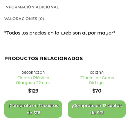
INFORMACIÓN ADICIONAL
VALORACIONES (0)
*Todos los precios en la web son al por mayor*
PRODUCTOS RELACIONADOS
DECORACIÓN
COCINA
Florero Plástico
Mantel de Goma
Alargado 22 cms
Airfryer
Añadir
Añadir
a la
a la
$
129
$
70
lista
lista
de
de
deseos
deseos
¡Compralo en
12 cuotas
¡Compralo en
12 cuotas
de
$
11
!
de
$
6
!