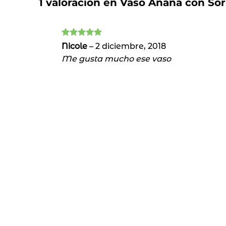
1 valoración en
Vaso Ananá con Sor
Valorado
Nicole
–
2 diciembre, 2018
con
5
de 5
Me gusta mucho ese vaso