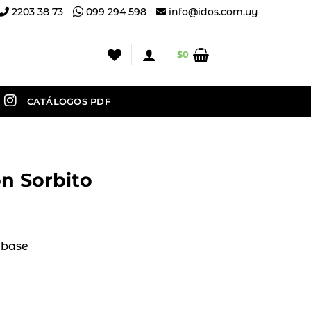
2203 38 73
099 294 598
info@idos.com.uy
$
0
CATÁLOGOS PDF
n Sorbito
 base