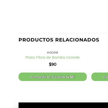
PRODUCTOS RELACIONADOS
+
+
HOGAR
Plato Fibra de Bambú Grande
Añadir
$
90
a la
lista
de
deseos
¡Compralo en
12 cuotas
de
$
8
!
¡C