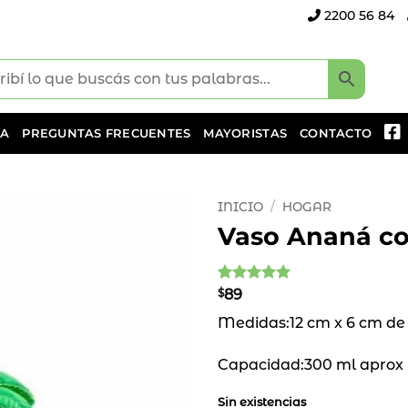
2200 56 84
DA
PREGUNTAS FRECUENTES
MAYORISTAS
CONTACTO
INICIO
/
HOGAR
Vaso Ananá co
Añadir
a la
lista
Valorado
1
$
89
de
con
5
de 5
deseos
Medidas:12 cm x 6 cm de
en base a
valoración
de un
Capacidad:300 ml aprox
cliente
Sin existencias