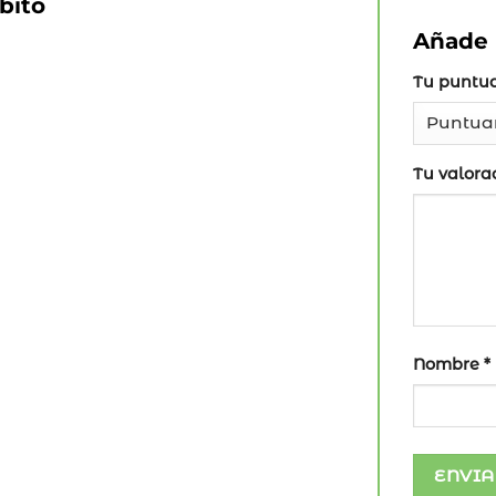
bito
Añade 
Tu puntu
Tu valora
Nombre
*