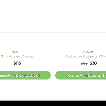
+
HOGAR
HOGAR
Tira Flores c/rosas
Plato con Cubierto Mo
Añadir
El
El
$
115
$
65
$
30
a la
precio
prec
lista
original
actu
de
era:
es:
deseos
ompralo en
12 cuotas
de
$
10
!
¡Compralo en
12 cuotas
d
$65.
$30.