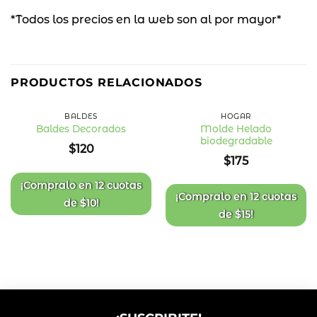
*Todos los precios en la web son al por mayor*
PRODUCTOS RELACIONADOS
BALDES
HOGAR
Molde Helado
Baldes Decorados
biodegradable
Añadir
Añadir
$
120
a la
a la
$
175
lista
lista
de
de
deseos
deseos
¡Compralo en
12 cuotas
¡Compralo en
12 cuotas
de
$
10
!
de
$
15
!